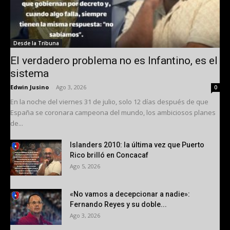
Desde la Tribuna
El verdadero problema no es Infantino, es el
sistema
Edwin Jusino
-
Ago 3, 2026
0
En la noche del viernes 31 de julio, solo 12 días después de que
España se coronara campeona del mundo, los ambiciosos planes
de...
Islanders 2010: la última vez que Puerto
Rico brilló en Concacaf
Ago 5, 2026
«No vamos a decepcionar a nadie»:
Fernando Reyes y su doble...
Ago 3, 2026