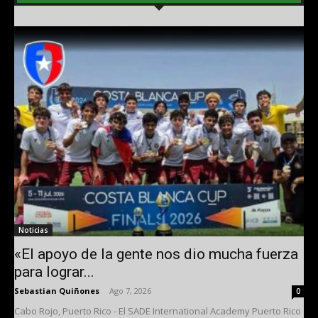
Noticias
«El apoyo de la gente nos dio mucha fuerza
para lograr...
Sebastian Quiñones
-
Ago 7, 2026
0
Cabo Rojo, Puerto Rico - El SADE International Academy Puerto Rico