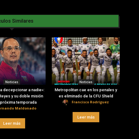
culos Similares
Noticias
Noticias
a decepcionar a nadie»:
Metropolitan cae en los penales y
eyes y su doble misión
es eliminado de la CFU Shield
Francisco Rodríguez
a próxima temporada
ernando Maldonado
Leer más
Leer más