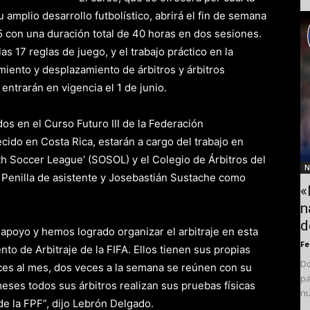
amplio desarrollo futbolístico, abrirá el fin de semana
 25 con una duración total de 40 horas en dos sesiones.
las 17 reglas de juego, y el trabajo práctico en la
miento y desplazamiento de árbitros y árbitros
ntrarán en vigencia el 1 de junio.
os en el Curso Futuro III de la Federación
ecido en Costa Rica, estarán a cargo del trabajo en
h Soccer League’ (SOSOL) y el Colegio de Árbitros del
N
. Penilla de asistente y Josebastián Sustache como
«
n
d
poyo y hemos logrado organizar el arbitraje en esta
F
to de Arbitraje de la FIFA. Ellos tienen sus propias
Do
ces al mes, dos veces a la semana se reúnen con su
pa
meses todos sus árbitros realizan sus pruebas físicas
nu
e la FPF”, dijo Lebrón Delgado.