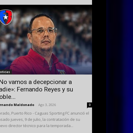
oticias
No vamos a decepcionar a
adie»: Fernando Reyes y su
oble...
ernando Maldonado
-
Ago 3, 2026
0
rado, Puerto Rico - Caguas Sporting FC anunció el
sado jueves, 9 de julio, la contratación de su
evo director técnico para la temporada...