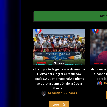
Artí
Noticias
«El apoyo de la gente nos dio mucha
«No vamos 
fuerza para lograr el resultado
Fernando R
aquí»: SADE International Academy
para l
F
se corona campeón de la Costa
Blanca...
Sebastian Quiñones
Leer más