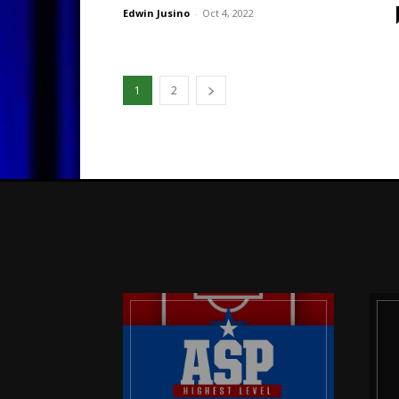
Edwin Jusino
-
Oct 4, 2022
1
2