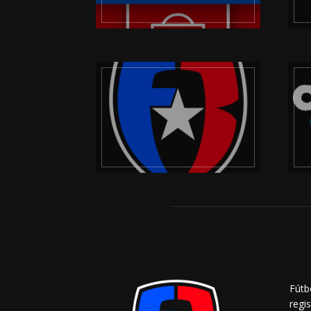
Fútb
regi