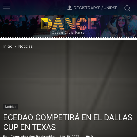
REGISTRARSE / UNIRSE
DANCE
Ocean Club Party
Inicio
Noticias
Noticias
ECEDAO COMPETIRÁ EN EL DALLAS
CUP EN TEXAS
Por
Comunicados Redacción
-
Abr 10, 2022
0