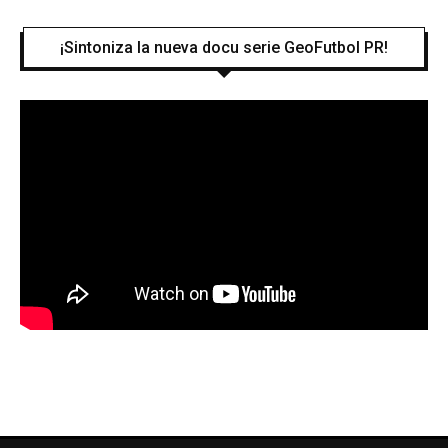
¡Sintoniza la nueva docu serie GeoFutbol PR!