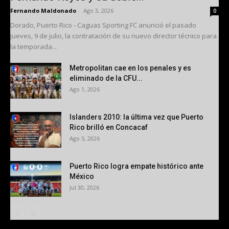
Fernando Maldonado
-
Ago 3, 2026
0
Dorado, Puerto Rico - Caguas Sporting FC anunció el pasado
jueves, 9 de julio, la contratación de su nuevo director técnico para
la temporada...
Metropolitan cae en los penales y es
eliminado de la CFU...
Ago 1, 2026
Islanders 2010: la última vez que Puerto
Rico brilló en Concacaf
Ago 5, 2026
Puerto Rico logra empate histórico ante
México
Jul 30, 2026