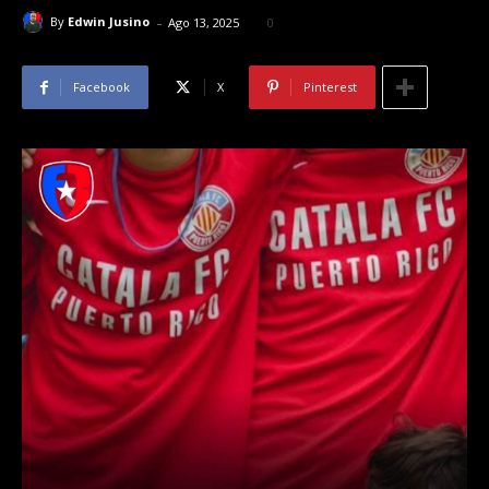
-
By
Edwin Jusino
Ago 13, 2025
0
Facebook
X
Pinterest