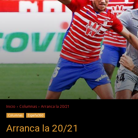
Inicio
Columnas
Arranca la 20/21
Columnas
España360
Arranca la 20/21