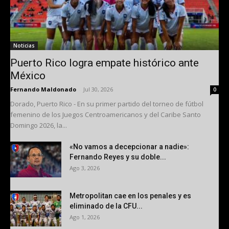
Noticias
Puerto Rico logra empate histórico ante
México
Fernando Maldonado
-
Jul 30, 2026
0
Dorado, Puerto Rico - En su primer partido del torneo de fútbol
femenino de los Juegos Centroamericanos y del Caribe Santo
Domingo 2026, la...
«No vamos a decepcionar a nadie»:
Fernando Reyes y su doble...
Ago 3, 2026
Metropolitan cae en los penales y es
eliminado de la CFU...
Ago 1, 2026