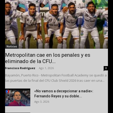
Noticias
Metropolitan cae en los penales y es
eliminado de la CFU...
Francisco Rodríguez
-
Ago 1, 2026
0
Bayamón, Puerto Rico - Metropolitan Football Academy se quedó a
las puertas de la final del CFU Club Shield 2026 tras caer en una...
«No vamos a decepcionar a nadie»:
Fernando Reyes y su doble...
Ago 3, 2026