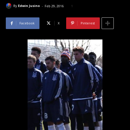
-
By
Edwin Jusino
Feb 29, 2016
1
Facebook
X
Pinterest