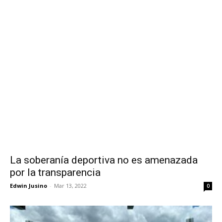
La soberanía deportiva no es amenazada
por la transparencia
Edwin Jusino
-
Mar 13, 2022
0