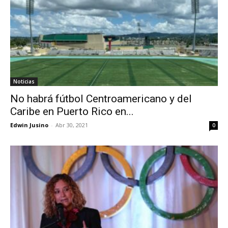
Noticias
No habrá fútbol Centroamericano y del
Caribe en Puerto Rico en...
Edwin Jusino
-
Abr 30, 2021
0