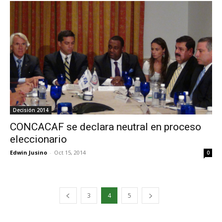
Decisión 2014
CONCACAF se declara neutral en proceso
eleccionario
Edwin Jusino
-
Oct 15, 2014
0
3
4
5