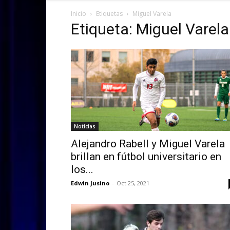
Inicio
Etiquetas
Miguel Varela
Etiqueta: Miguel Varela
Noticias
Alejandro Rabell y Miguel Varela
brillan en fútbol universitario en
los...
Edwin Jusino
-
Oct 25, 2021