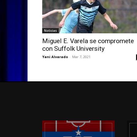
Noticias
Miguel E. Varela se compromete
con Suffolk University
Yani Alvarado
-
Mar 7, 2021