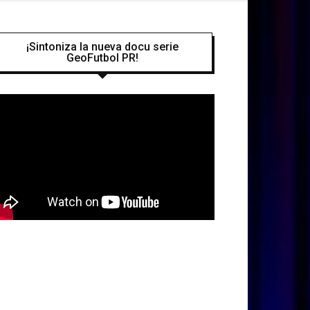
¡Sintoniza la nueva docu serie
GeoFutbol PR!