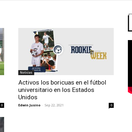
Noticias
Activos los boricuas en el fútbol
universitario en los Estados
Unidos
Edwin Jusino
-
Sep 22, 2021
0
0