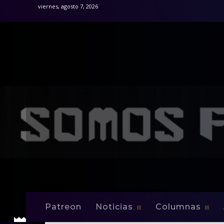
viernes, agosto 7, 2026
Patreon
Noticias
Columnas