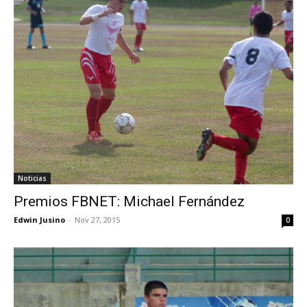
Noticias
Premios FBNET: Michael Fernández
Edwin Jusino
-
Nov 27, 2015
0