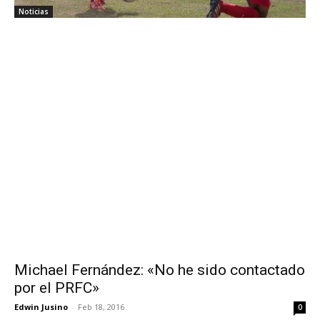
Noticias
Michael Fernández: «No he sido contactado
por el PRFC»
Edwin Jusino
-
Feb 18, 2016
0