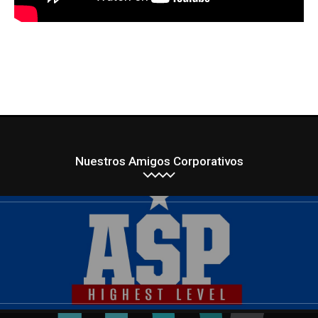
Nuestros Amigos Corporativos