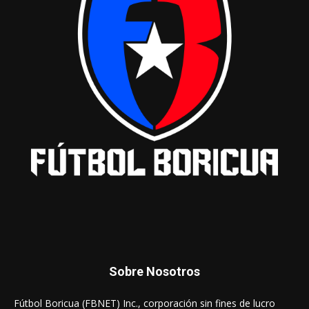
Sobre Nosotros
Fútbol Boricua (FBNET) Inc., corporación sin fines de lucro