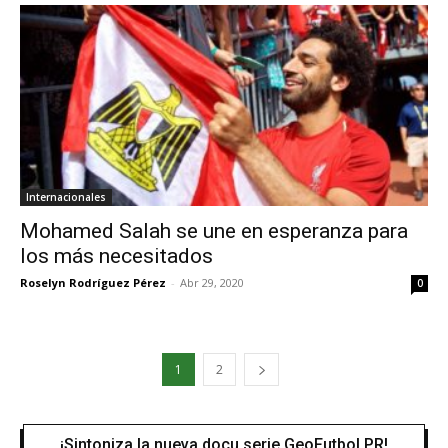
Internacionales
Mohamed Salah se une en esperanza para
los más necesitados
Roselyn Rodríguez Pérez
-
Abr 29, 2020
0
1
2
¡Sintoniza la nueva docu serie GeoFutbol PR!