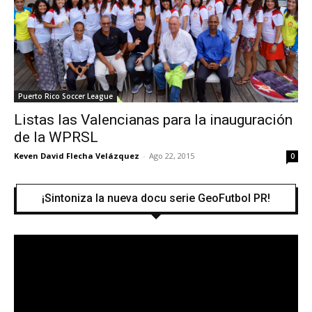
Puerto Rico Soccer League
Listas las Valencianas para la inauguración
de la WPRSL
Keven David Flecha Velázquez
-
Ago 22, 2015
0
¡Sintoniza la nueva docu serie GeoFutbol PR!