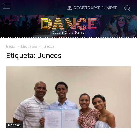
REGISTRARSE / UNIRSE
DANCE
Ocean Club Party
Inicio
Etiquetas
Juncos
Etiqueta: Juncos
Noticias