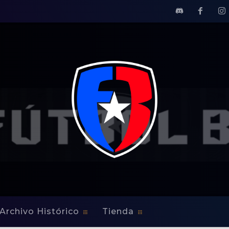
Archivo Histórico
Tienda