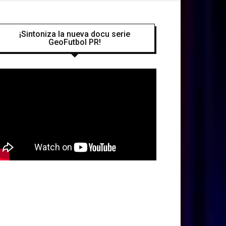
¡Sintoniza la nueva docu serie
GeoFutbol PR!