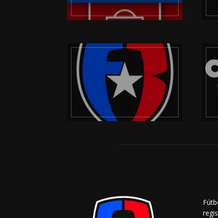
Fútb
regi