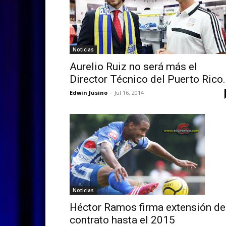
Noticias
Aurelio Ruiz no será más el
Director Técnico del Puerto Rico..
Edwin Jusino
-
Jul 16, 2014
Noticias
Héctor Ramos firma extensión de
contrato hasta el 2015