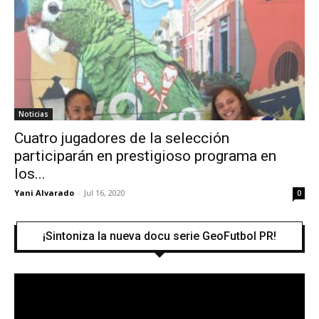
Noticias
Cuatro jugadores de la selección
participarán en prestigioso programa en
los...
Yani Alvarado
-
Jul 16, 2020
0
¡Sintoniza la nueva docu serie GeoFutbol PR!