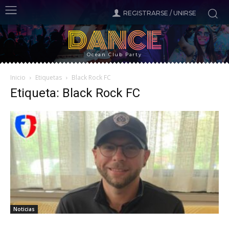
REGISTRARSE / UNIRSE
DANCE
Ocean Club Party
Inicio
Etiquetas
Black Rock FC
Etiqueta: Black Rock FC
Noticias