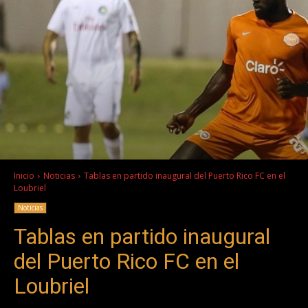
Inicio
Noticias
Tablas en partido inaugural del Puerto Rico FC en el
Loubriel
Noticias
Tablas en partido inaugural
del Puerto Rico FC en el
Loubriel