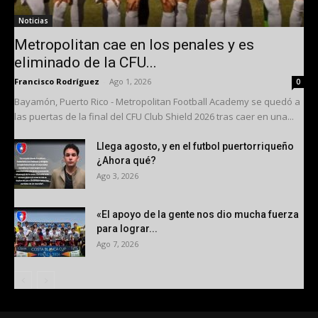
Noticias
Metropolitan cae en los penales y es
eliminado de la CFU...
Francisco Rodríguez
-
Ago 1, 2026
0
Bayamón, Puerto Rico - Metropolitan Football Academy se quedó a
las puertas de la final del CFU Club Shield 2026 tras caer en una...
Llega agosto, y en el futbol puertorriqueño
¿Ahora qué?
Ago 3, 2026
«El apoyo de la gente nos dio mucha fuerza
para lograr...
Ago 7, 2026