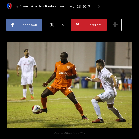
-
By
Comunicados Redacción
Mar 26, 2017
0
Facebook
X
Pinterest
Suministrada PRFC