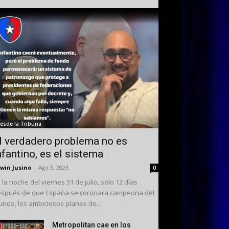
esde la Tribuna
l verdadero problema no es
nfantino, es el sistema
win Jusino
-
Ago 3, 2026
0
 la noche del viernes 31 de julio, solo 12 días
spués de que España se coronara campeona del
ndo, los ambiciosos planes de...
Metropolitan cae en los