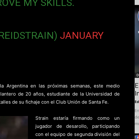
OVE MY SKILLS.
@REIDSTRAIN)
JANUARY
D
E
 la Argentina en las próximas semanas, este medio
I
antero de 20 años, estudiante de la Universidad de
talles de su fichaje con el Club Unión de Santa Fe.
Ed
En
de
Strain estaría firmando como un
mu
jugador de desarollo, participando
con el equipo de segunda división del