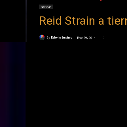
Noticias
Reid Strain a tie
-
By
Edwin Jusino
Ene 29, 2014
0