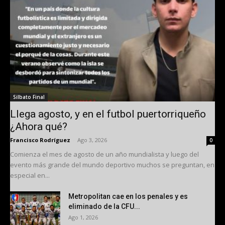
Silbato Final
Llega agosto, y en el futbol puertorriqueño
¿Ahora qué?
Francisco Rodríguez
-
Ago 3, 2026
0
Comienza el mes de agosto de un año mundialista y luego del
evento más grande del mundo deportivo muchos se preguntan, en
especial en...
Metropolitan cae en los penales y es
eliminado de la CFU...
Ago 1, 2026