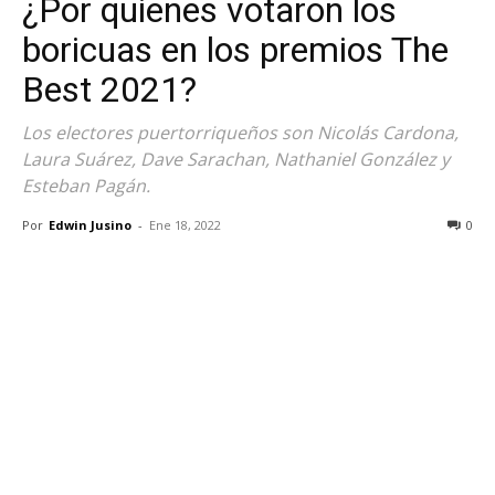
¿Por quienes votaron los
boricuas en los premios The
Best 2021?
Los electores puertorriqueños son Nicolás Cardona,
Laura Suárez, Dave Sarachan, Nathaniel González y
Esteban Pagán.
Por
Edwin Jusino
-
Ene 18, 2022
0