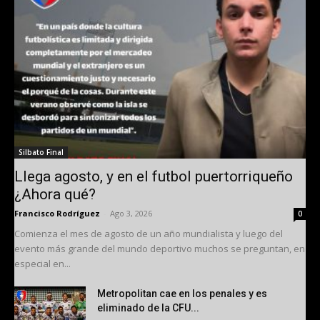
Silbato Final
Llega agosto, y en el futbol puertorriqueño
¿Ahora qué?
Francisco Rodríguez
-
Ago 3, 2026
0
Comienza el mes de agosto de un año mundialista y luego del
evento más grande del mundo deportivo muchos se preguntan, en
especial en...
Metropolitan cae en los penales y es
eliminado de la CFU...