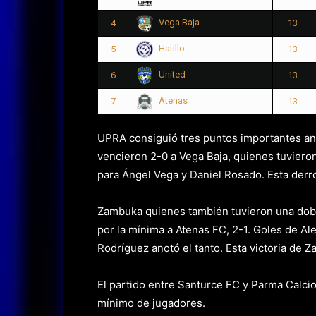
Vega Baja
4
13
Hatillo
5
13
United
6
13
Atenas
7
13
UPRA consiguió tres puntos importantes ante
vencieron 2-0 a Vega Baja, quienes tuviero
para Ángel Vega y Daniel Rosado. Esta derrot
Zambuka quienes también tuvieron una doble
por la mínima a Atenas FC, 2-1. Goles de Al
Rodríguez anotó el tanto. Esta victoria de Z
El partido entre Santurce FC y Parma Calci
mínimo de jugadores.