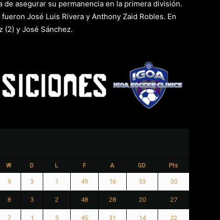
a de asegurar su permanencia en la primera división.
fueron José Luis Rivera y Anthony Zaid Robles. En
z (2) y José Sánchez.
W
D
L
F
A
GD
Pts
9
3
1
49
16
33
30
8
3
2
48
28
20
27
7
1
5
45
31
14
22