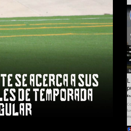
S
L
p
Fr
Co
lu
mu