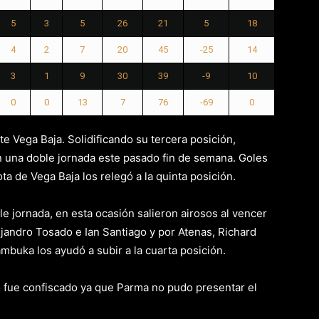
5
3
5
26
21
5
18
4
2
7
20
45
-25
14
3
1
9
30
39
-9
10
0
0
13
7
76
-69
0
 Vega Baja. Solidificando su tercera posición,
n una doble jornada este pasado fin de semana. Goles
a de Vega Baja los relegó a la quinta posición.
 jornada, en esta ocasión salieron airosos al vencer
ejandro Tosado e Ian Santiago y por Atenas, Richard
ambuka los ayudó a subir a la cuarta posición.
o fue confiscado ya que Parma no pudo presentar el