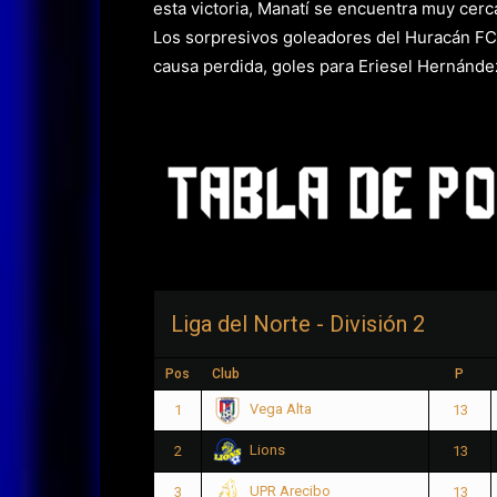
esta victoria, Manatí se encuentra muy cerc
Los sorpresivos goleadores del Huracán FC 
causa perdida, goles para Eriesel Hernánde
Liga del Norte - División 2
Pos
Club
P
Vega Alta
1
13
Lions
2
13
UPR Arecibo
3
13