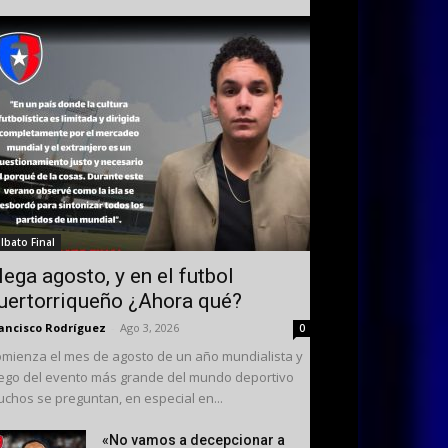
ilbato Final
lega agosto, y en el futbol
uertorriqueño ¿Ahora qué?
ancisco Rodríguez
-
Ago 3, 2026
0
mienza el mes de agosto de un año mundialista y
ego del evento más grande del mundo deportivo
chos se preguntan, en especial en...
«No vamos a decepcionar a