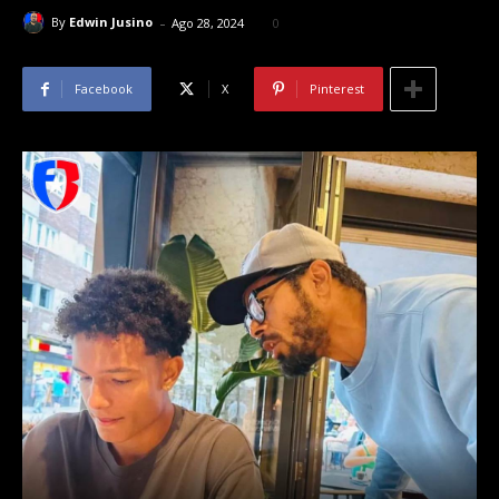
-
By
Edwin Jusino
Ago 28, 2024
0
Facebook
X
Pinterest