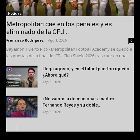
Noticias
Metropolitan cae en los penales y es
eliminado de la CFU...
Francisco Rodríguez
-
Ago 1, 2026
0
Bayamón, Puerto Rico - Metropolitan Football Academy se quedó a
las puertas de la final del CFU Club Shield 2026 tras caer en una...
Llega agosto, y en el futbol puertorriqueño
¿Ahora qué?
Ago 3, 2026
«No vamos a decepcionar a nadie»:
Fernando Reyes y su doble...
Ago 3, 2026