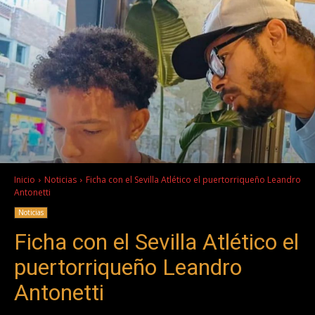
Inicio
Noticias
Ficha con el Sevilla Atlético el puertorriqueño Leandro
Antonetti
Noticias
Ficha con el Sevilla Atlético el
puertorriqueño Leandro
Antonetti