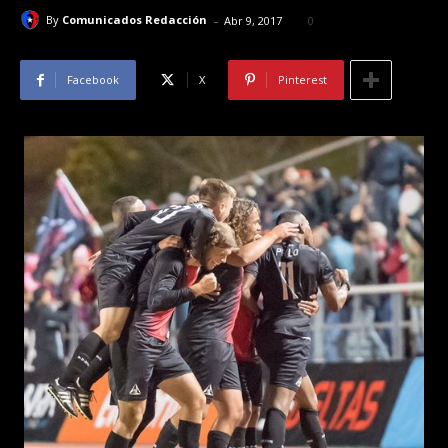
-
By
Comunicados Redacción
Abr 9, 2017
0
Facebook
X
Pinterest