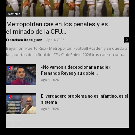
Noticias
Metropolitan cae en los penales y es
eliminado de la CFU...
Francisco Rodríguez
-
Ago 1, 2026
0
Bayamón, Puerto Rico - Metropolitan Football Academy se quedó a
las puertas de la final del CFU Club Shield 2026 tras caer en una...
«No vamos a decepcionar a nadie»:
Fernando Reyes y su doble...
Ago 3, 2026
El verdadero problema no es Infantino, es el
sistema
Ago 3, 2026