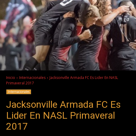
Inicio
Internacionales
Jacksonville Armada FC Es Lider En NASL
Primaveral 2017
Internacionales
Jacksonville Armada FC Es
Lider En NASL Primaveral
2017