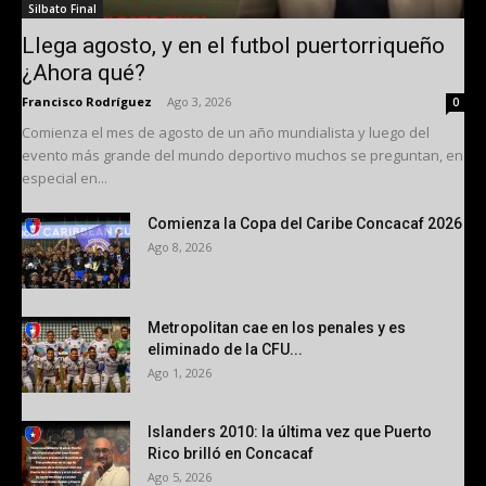
Silbato Final
Llega agosto, y en el futbol puertorriqueño
¿Ahora qué?
Francisco Rodríguez
-
Ago 3, 2026
0
Comienza el mes de agosto de un año mundialista y luego del
evento más grande del mundo deportivo muchos se preguntan, en
especial en...
Comienza la Copa del Caribe Concacaf 2026
Ago 8, 2026
Metropolitan cae en los penales y es
eliminado de la CFU...
Ago 1, 2026
Islanders 2010: la última vez que Puerto
Rico brilló en Concacaf
Ago 5, 2026