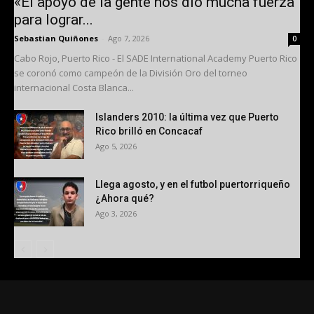
«El apoyo de la gente nos dio mucha fuerza
para lograr...
Sebastian Quiñones
-
Ago 7, 2026
0
Cabo Rojo, Puerto Rico - El SADE International Academy Puerto Rico
se coronó como campeón de la División Oro del torneo
internacional Costa Blanca...
Islanders 2010: la última vez que Puerto
Rico brilló en Concacaf
Ago 5, 2026
Llega agosto, y en el futbol puertorriqueño
¿Ahora qué?
Ago 3, 2026