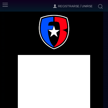
REGISTRARSE / UNIRSE
Inicio
Noticias
El Sevilla FCPR, preparado para una noche histórica
ante Mayagüez
Noticias
El Sevilla FCPR, preparado
para una noche histórica ante