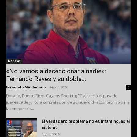
Noticias
«No vamos a decepcionar a nadie»:
Fernando Reyes y su doble...
Fernando Maldonado
-
Ago 3, 2026
0
Dorado, Puerto Rico - Caguas Sporting FC anunció el pasado
jueves, 9 de julio, la contratación de su nuevo director técnico para
la temporada...
El verdadero problema no es Infantino, es el
sistema
Ago 3, 2026