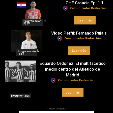
GHF Croacia Ep. 1.1
Comunicados Redacción
Leer más
Programación
FBTV
Video Perfil: Fernando Pujals
Comunicados Redacción
Leer más
Programación
FBTV
Eduardo Ordoñez: El multifacético
medio centro del Atlético de
Madrid
Comunicados Redacción
Leer más
Documentales
- Advertisment -