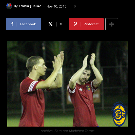
-
By
Edwin Jusino
Nov 10, 2016
0
Facebook
X
Pinterest
Archivo. Foto por Marietere Torres