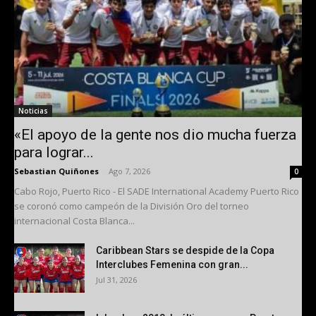
Noticias
«El apoyo de la gente nos dio mucha fuerza
para lograr...
Sebastian Quiñones
-
Ago 7, 2026
0
Cabo Rojo, Puerto Rico - El SADE International Academy Puerto Rico
se coronó como campeón de la División Oro del torneo
internacional Costa Blanca...
Caribbean Stars se despide de la Copa
Interclubes Femenina con gran...
Jul 31, 2026