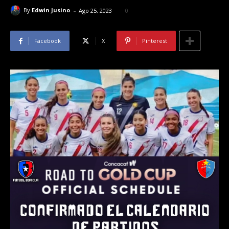
-
By
Edwin Jusino
Ago 25, 2023
0
Facebook
X
Pinterest