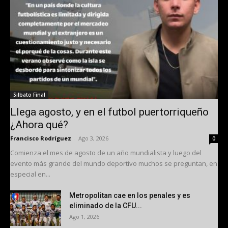
Silbato Final
Llega agosto, y en el futbol puertorriqueño
¿Ahora qué?
Francisco Rodríguez
-
Ago 3, 2026
0
Comienza el mes de agosto de un año mundialista y luego del
evento más grande del mundo deportivo muchos se preguntan, en
especial en...
Metropolitan cae en los penales y es
eliminado de la CFU...
Ago 1, 2026