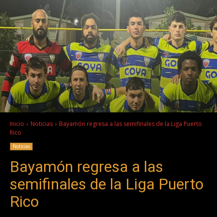
Inicio
Noticias
Bayamón regresa a las semifinales de la Liga Puerto
Rico
Noticias
Bayamón regresa a las
semifinales de la Liga Puerto
Rico