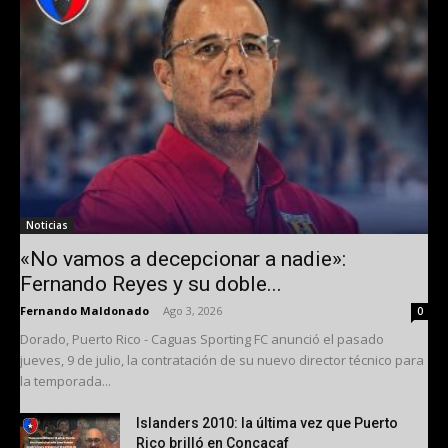
Noticias
«No vamos a decepcionar a nadie»:
Fernando Reyes y su doble...
Fernando Maldonado
-
Ago 3, 2026
0
Dorado, Puerto Rico - Caguas Sporting FC anunció el pasado
jueves, 9 de julio, la contratación de su nuevo director técnico para
la temporada...
Islanders 2010: la última vez que Puerto
Rico brilló en Concacaf