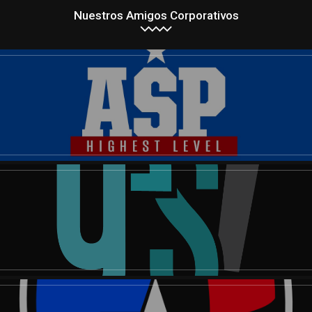
Nuestros Amigos Corporativos