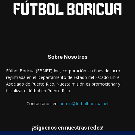
Sobre Nosotros
Fútbol Boricua (FBNET) Inc., corporación sin fines de lucro
registrada en el Departamento de Estado del Estado Libre
Asociado de Puerto Rico. Nuesta misión es promocionar y
fiscalizar el fútbol en Puerto Rico.
Contáctanos en:
admin@futbolboricua.net
¡Síguenos en nuestras redes!