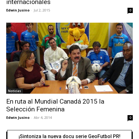
internacionales
Edwin Jusino
-
Jul 2, 2015
0
Noticias
En ruta al Mundial Canadá 2015 la
Selección Femenina
Edwin Jusino
-
Abr 4, 2014
0
¡Sintoniza la nueva docu serie GeoFutbol PR!