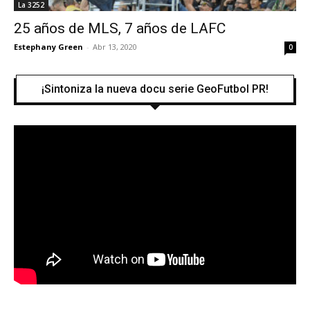
La 3252
25 años de MLS, 7 años de LAFC
Estephany Green
-
Abr 13, 2020
0
¡Sintoniza la nueva docu serie GeoFutbol PR!