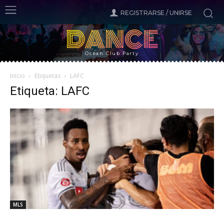
REGISTRARSE / UNIRSE
DANCE
Ocean Club Party
Inicio
Etiquetas
LAFC
Etiqueta: LAFC
MLS