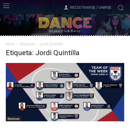
REGISTRARSE / UNIRSE
DANCE
Ocean Club Party
Inicio
Etiquetas
Jordi Quintilla
Etiqueta: Jordi Quintilla
Noticias