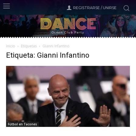
REGISTRARSE / UNIRSE
DANCE
Ocean Club Party
Inicio
Etiquetas
Gianni Infantino
Etiqueta: Gianni Infantino
Fútbol en Tacones