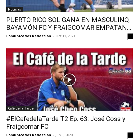
Noticias
PUERTO RICO SOL GANA EN MASCULINO,
BAYAMÓN FC Y FRAIGCOMAR EMPATAN...
Comunicados Redacción
-
Oct 11, 2021
0
Café de la Tarde
#ElCafedelaTarde T2 Ep. 63: José Coss y
Fraigcomar FC
Comunicados Redacción
-
Jun 1, 2020
0