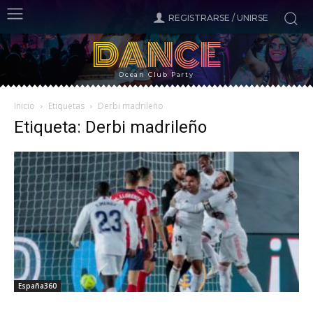
REGISTRARSE / UNIRSE
DANCE
Ocean Club Party
Inicio
Etiquetas
Derbi madrileño
Etiqueta: Derbi madrileño
España360