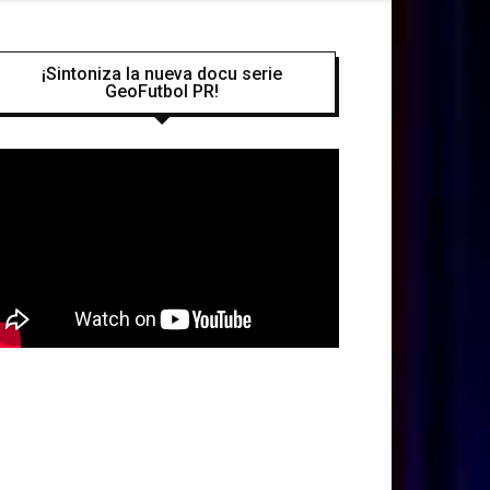
¡Sintoniza la nueva docu serie
GeoFutbol PR!