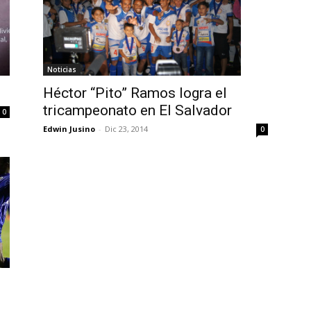
Noticias
Héctor “Pito” Ramos logra el
tricampeonato en El Salvador
0
Edwin Jusino
-
Dic 23, 2014
0