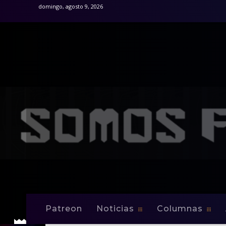
domingo, agosto 9, 2026
Patreon
Noticias
Columnas