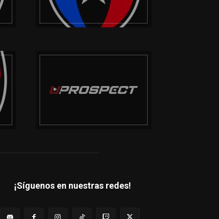
¡Síguenos en nuestras redes!