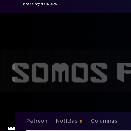
sábado, agosto 8, 2026
Patreon
Noticias
Columnas