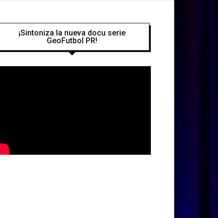
¡Sintoniza la nueva docu serie
GeoFutbol PR!