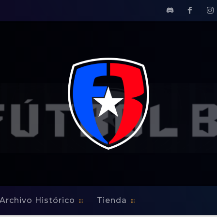
Archivo Histórico
Tienda