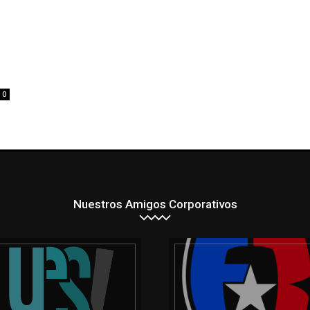
0
Nuestros Amigos Corporativos