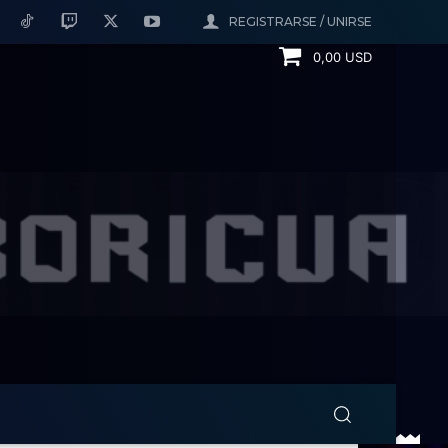
REGISTRARSE / UNIRSE
0,00 USD