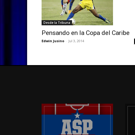
Desde la Tribuna
Pensando en la Copa del Caribe
Edwin Jusino
-
Jul 3, 2014