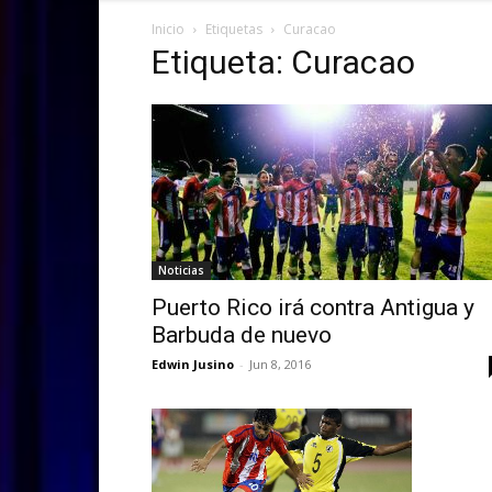
Inicio
Etiquetas
Curacao
Etiqueta: Curacao
Noticias
Puerto Rico irá contra Antigua y
Barbuda de nuevo
Edwin Jusino
-
Jun 8, 2016