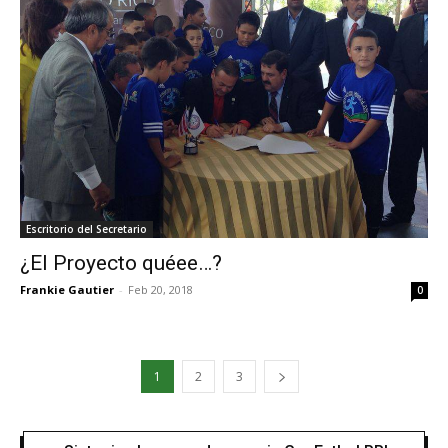
Escritorio del Secretario
¿El Proyecto quéee…?
Frankie Gautier
-
Feb 20, 2018
0
1
2
3