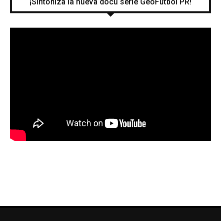
¡Sintoniza la nueva docu serie GeoFutbol PR!