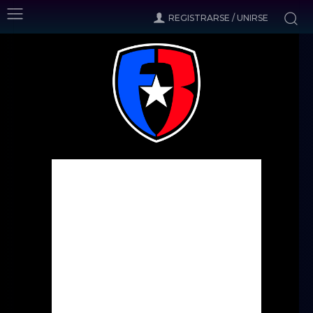
REGISTRARSE / UNIRSE
Inicio
Noticias
Suena el costarricense Jeaustin Campos para la
Selección de fútbol
Noticias
Suena el costarricense
Jeaustin Campos para la