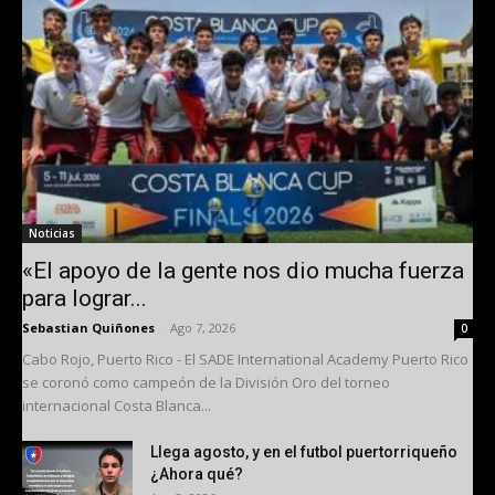
Noticias
«El apoyo de la gente nos dio mucha fuerza
para lograr...
Sebastian Quiñones
-
Ago 7, 2026
0
Cabo Rojo, Puerto Rico - El SADE International Academy Puerto Rico
se coronó como campeón de la División Oro del torneo
internacional Costa Blanca...
Llega agosto, y en el futbol puertorriqueño
¿Ahora qué?