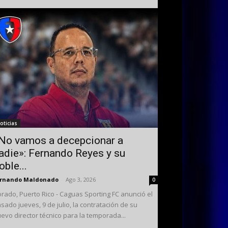
oticias
No vamos a decepcionar a
adie»: Fernando Reyes y su
oble...
ernando Maldonado
-
Ago 3, 2026
0
rado, Puerto Rico - Caguas Sporting FC anunció el
sado jueves, 9 de julio, la contratación de su
evo director técnico para la temporada...