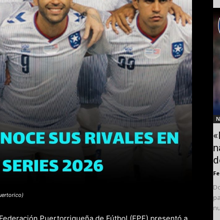
N
«
n
d
F
Do
uertorico)
pa
nu
 Federación Puertorriqueña de Fútbol (FPF) presentó a