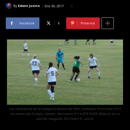
-
By
Edwin Jusino
Ene 30, 2017
0
Facebook
X
Pinterest
Las campeonas de la categoría abierta del GPS Caribbean Showcase 2017,
las juanas del Colegio (Verde), derrotaron 3-1 a GPS NASA (Blanco) en su
partido inaugural. Por Edwin R. Jusino