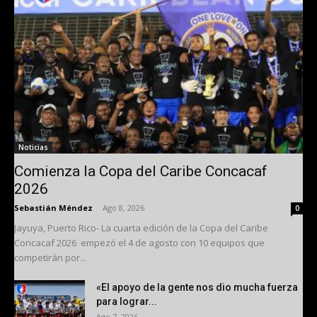
Noticias
Comienza la Copa del Caribe Concacaf
2026
Sebastián Méndez
-
Ago 8, 2026
0
Jayuya, Puerto Rico- La cuarta edición de la Copa del Caribe
Concacaf 2026 empezó el 4 de agosto con 10 equipos que
competirán por...
«El apoyo de la gente nos dio mucha fuerza
para lograr...
Ago 7, 2026