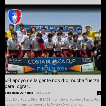
Noticias
«El apoyo de la gente nos dio mucha fuerza
para lograr...
Sebastian Quiñones
-
Ago 7, 2026
0
Cabo Rojo, Puerto Rico - El SADE International Academy Puerto Rico
se coronó como campeón de la División Oro del torneo