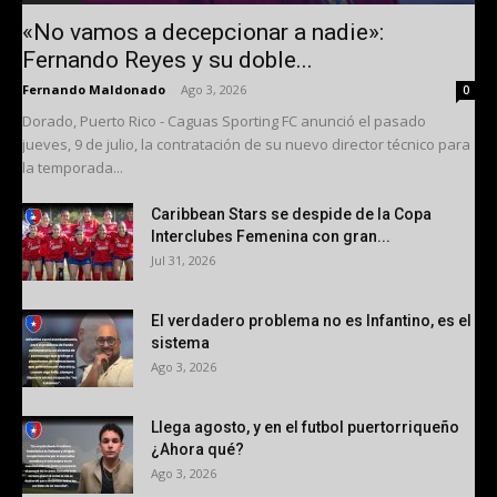
«No vamos a decepcionar a nadie»:
Fernando Reyes y su doble...
Fernando Maldonado
-
Ago 3, 2026
0
Dorado, Puerto Rico - Caguas Sporting FC anunció el pasado
jueves, 9 de julio, la contratación de su nuevo director técnico para
la temporada...
Caribbean Stars se despide de la Copa
Interclubes Femenina con gran...
Jul 31, 2026
El verdadero problema no es Infantino, es el
sistema
Ago 3, 2026
Llega agosto, y en el futbol puertorriqueño
¿Ahora qué?
Ago 3, 2026