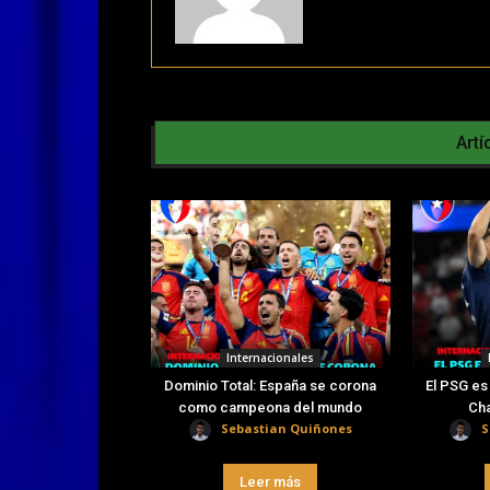
Artí
Internacionales
Dominio Total: España se corona
El PSG es
como campeona del mundo
Ch
Sebastian Quiñones
S
Leer más