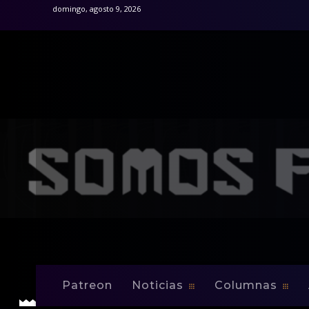
domingo, agosto 9, 2026
Inicio
Columnas
É do Brasil
Mineiro se queda con e
É do Brasil
Internacionales
Mineiro se queda 
Patreon
Noticias
Columnas
-
By
Eduardo Rodriguez
Dic 21, 2013
0