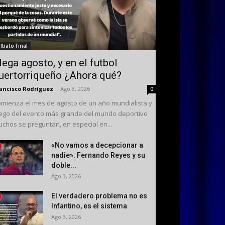
ilbato Final
lega agosto, y en el futbol
uertorriqueño ¿Ahora qué?
ancisco Rodríguez
-
Ago 3, 2026
0
mienza el mes de agosto de un año mundialista y
ego del evento más grande del mundo deportivo
chos se preguntan, en especial en...
«No vamos a decepcionar a
nadie»: Fernando Reyes y su
doble...
Ago 3, 2026
El verdadero problema no es
Infantino, es el sistema
Ago 3, 2026