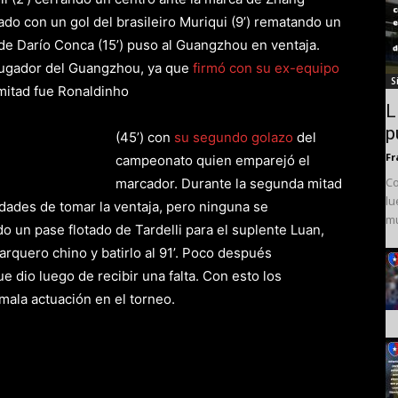
do con un gol del brasileiro Muriqui (9’) rematando un
de Darío Conca (15’) puso al Guangzhou en ventaja.
 jugador del Guangzhou, ya que
firmó con su ex-equipo
S
 mitad fue Ronaldinho
L
p
(45’) con
su segundo golazo
del
Fr
campeonato quien emparejó el
Co
marcador. Durante la segunda mitad
lu
ades de tomar la ventaja, pero ninguna se
mu
do un pase flotado de Tardelli para el suplente Luan,
 arquero chino y batirlo al 91’. Poco después
e dio luego de recibir una falta. Con esto los
mala actuación en el torneo.