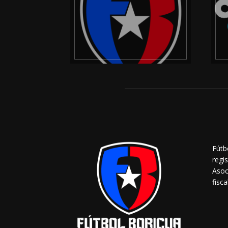
Fútb
regi
Asoc
fisca