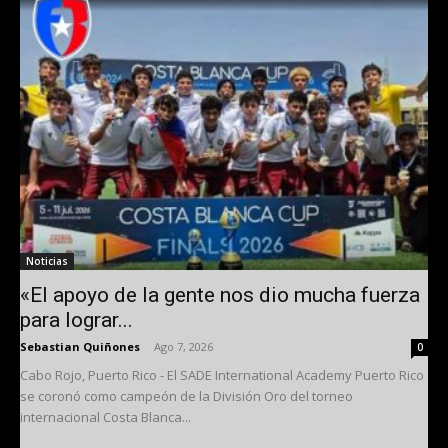
Noticias
«El apoyo de la gente nos dio mucha fuerza
para lograr...
Sebastian Quiñones
-
Ago 7, 2026
0
Cabo Rojo, Puerto Rico - El SADE International Academy Puerto Rico
se coronó como campeón de la División Oro del torneo
internacional Costa Blanca...