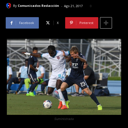
-
By
Comunicados Redacción
Ago 21, 2017
0
Facebook
X
Pinterest
Suministrada