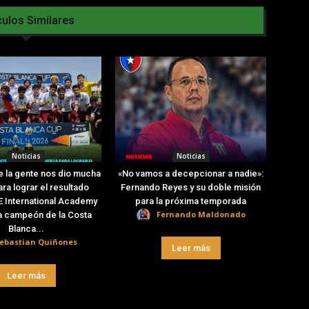
culos Similares
Noticias
Noticias
e la gente nos dio mucha
«No vamos a decepcionar a nadie»:
ra lograr el resultado
Fernando Reyes y su doble misión
E International Academy
para la próxima temporada
Fernando Maldonado
a campeón de la Costa
Blanca...
ebastian Quiñones
Leer más
Leer más