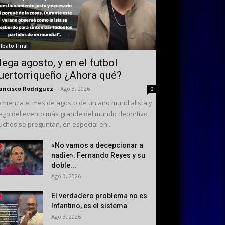
ilbato Final
lega agosto, y en el futbol
uertorriqueño ¿Ahora qué?
ancisco Rodríguez
-
Ago 3, 2026
0
mienza el mes de agosto de un año mundialista y
ego del evento más grande del mundo deportivo
chos se preguntan, en especial en...
«No vamos a decepcionar a
nadie»: Fernando Reyes y su
doble...
Ago 3, 2026
El verdadero problema no es
Infantino, es el sistema
Ago 3, 2026