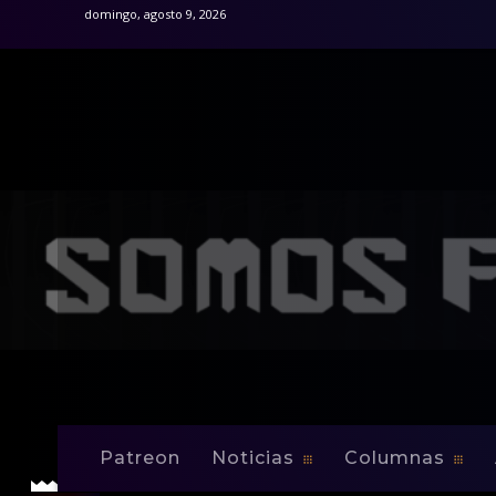
domingo, agosto 9, 2026
Inicio
Noticias
Mexicanos Santos y Atlante van de vi
Noticias
Mexicanos Santos
triunfo
Patreon
Noticias
Columnas
-
By
Edwin Jusino
Sep 23, 2008
0