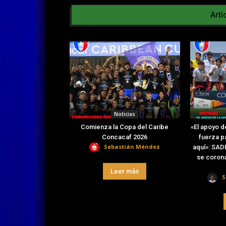
Artí
Noticias
Comienza la Copa del Caribe
«El apoyo d
Concacaf 2026
fuerza pa
Sebastián Méndez
aquí»: SAD
se coron
Leer más
S