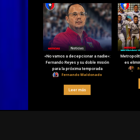
Noticias
«No vamos a decepcionar a nadie»:
Metropolit
Fernando Reyes y su doble misión
es elimi
F
para la próxima temporada
Fernando Maldonado
Leer más