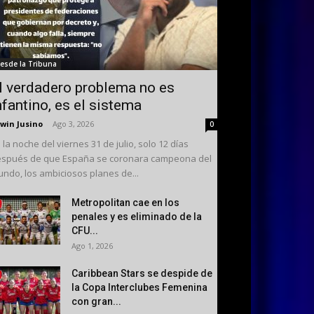
esde la Tribuna
l verdadero problema no es
nfantino, es el sistema
win Jusino
-
Ago 3, 2026
0
 la noche del viernes 31 de julio, solo 12 días
spués de que España se coronara campeona del
ndo, los ambiciosos planes de...
Metropolitan cae en los
penales y es eliminado de la
CFU...
Ago 1, 2026
Caribbean Stars se despide de
la Copa Interclubes Femenina
con gran...