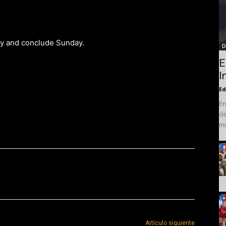
ay and conclude Sunday.
D
E
I
Ed
En
de
mu
Artículo siguiente