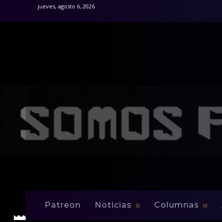
jueves, agosto 6, 2026
Inicio
Noticias
USL Playoffs Set
Noticias
USL Playoffs Set
Patreon
Noticias
Columnas
-
By
Edwin Jusino
Sep 23, 2008
0