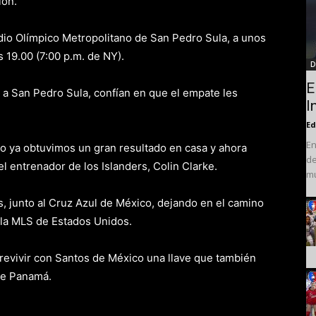
ión.
adio Olímpico Metropolitano de San Pedro Sula, a unos
s 19.00 (7:00 p.m. de NY).
D
E
 a San Pedro Sula, confían en que el empate les
I
Ed
En
o ya obtuvimos un gran resultado en casa y ahora
de
o el entrenador de los Islanders, Colin Clarke.
mu
, junto al Cruz Azul de México, dejando en el camino
 la MLS de Estados Unidos.
obrevivir con Santos de México una llave que también
 de Panamá.