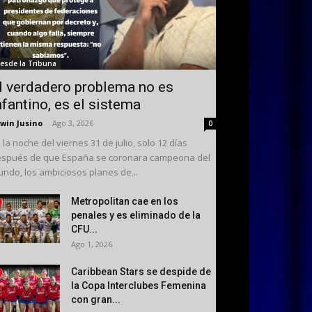
esde la Tribuna
l verdadero problema no es
nfantino, es el sistema
win Jusino
-
Ago 3, 2026
0
 la noche del viernes 31 de julio, solo 12 días
spués de que España se coronara campeona del
ndo, los ambiciosos planes de...
Metropolitan cae en los
penales y es eliminado de la
CFU...
Ago 1, 2026
Caribbean Stars se despide de
la Copa Interclubes Femenina
con gran...