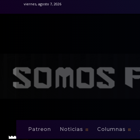
viernes, agosto 7, 2026
Inicio
Noticias
Marathón está obligado a ganar
Noticias
Marathón está o
Patreon
Noticias
Columnas
-
By
Edwin Jusino
Mar 4, 2009
0