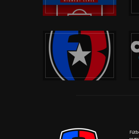
Fútb
regi