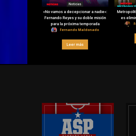
Noticias
«No vamos a decepcionar a nadie»:
Metropolit
Fernando Reyes y su doble misión
es elimi
F
para la próxima temporada
Fernando Maldonado
Leer más